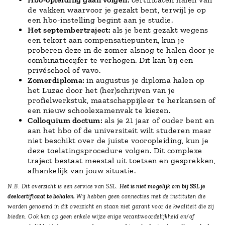
de vakken waarvoor je gezakt bent, terwijl je op
een hbo-instelling begint aan je studie.
Het septembertraject:
als je bent gezakt wegens
een tekort aan compensatiepunten, kun je
proberen deze in de zomer alsnog te halen door je
combinatiecijfer te verhogen. Dit kan bij een
privéschool of vavo.
Zomerdiploma:
in augustus je diploma halen op
het Luzac door het (her)schrijven van je
profielwerkstuk, maatschappijleer te herkansen of
een nieuw schoolexamenvak te kiezen.
Colloquium doctum:
als je 21 jaar of ouder bent en
aan het hbo of de universiteit wilt studeren maar
niet beschikt over de juiste vooropleiding, kun je
deze toelatingsprocedure volgen. Dit complexe
traject bestaat meestal uit toetsen en gesprekken,
afhankelijk van jouw situatie.
N.B. Dit overzicht is een service van SSL.
Het is niet mogelijk om bij SSL je
deelcertificaat te behalen.
Wij hebben geen connecties met de instituten die
worden genoemd in dit overzicht en staan niet garant voor de kwaliteit die zij
bieden. Ook kan op geen enkele wijze enige verantwoordelijkheid en/of