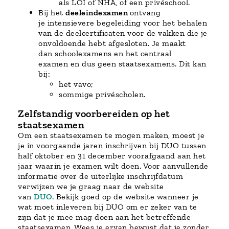
als LOI of NHA, of een privéschool.
Bij het
deeleindexamen
ontvang
je intensievere begeleiding voor het behalen
van de deelcertificaten voor de vakken die je
onvoldoende hebt afgesloten. Je maakt
dan schoolexamens en het centraal
examen en dus geen staatsexamens. Dit kan
bij:
het vavo;
sommige privéscholen.
Zelfstandig voorbereiden op het
staatsexamen
​​​​Om een staatsexamen te mogen maken, moest je
je in voorgaande jaren inschrijven bij DUO tussen
half oktober en 31 december voorafgaand aan het
jaar waarin je examen wilt doen. Voor aanvullende
informatie over de uiterlijke inschrijfdatum
verwijzen we je graag naar de website
van
DUO
. Bekijk goed op de website wanneer je
wat moet inleveren bij DUO om er zeker van te
zijn dat je mee mag doen aan het betreffende
staatsexamen. Wees je ervan bewust dat je zonder