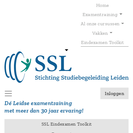
Overslaan
Home
en
Examentraining
naar
de
Al onze cursussen
T
inhoud
gaan
Vakken
Eindexamen Toolkit
Inloggen
Dé Leidse examentraining
met meer dan 30 jaar ervaring!
SSL Eindexamen Toolkit