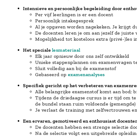
Intensieve en persoonlijke begeleiding door enth
Per vijf leerlingen is er een docent
Persoonlijk intakegesprek
Al je opgaven worden nagekeken. Je krijgt d
De docenten leren je om aan jezelf de juiste 
Mogelijkheid tot kosteloos extra (privé-)les 
Het speciale
lesmateriaal
Elk jaar opnieuw door ons zelf ontwikkeld
Unieke stappenplannen om examenvragen t
Sluit volledig aan bij de examenstof
Gebaseerd op
examenanalyses
Specifiek gericht op het verbeteren van examenre
Alle belangrijke examenstof komt aan bod; b
Tijdens de driedaagse cursus is er tijd om
de bundel staan ruim voldoende (gemengde) o
Je verlaat de training met zelfvertrouwen e
Een ervaren, gemotiveerd en enthousiast docent
De docenten hebben een strenge selectie do
Na de selectie volgt een uitgebreide opleidin