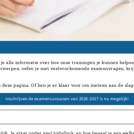
e alle informatie over hoe onze trainingen je kunnen helpen
erwerpen, oefen je met veelvoorkomende examenvragen, krijg
p deze pagina. Of ben je er klaar voor om meteen aan de slag
Inschrijven de examencursussen van 2026-2027 is nu mogelijk!
ijk. Je staat onder veel tijdsdruk, en hoe bepaal je aan wel