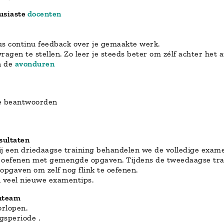
ousiaste
docenten
us continu feedback over je gemaakte werk.
vragen te stellen. Zo leer je steeds beter om zélf achter het
in de
avonduren
e beantwoorden
sultaten
ij een driedaagse training behandelen we de volledige exame
 te oefenen met gemengde opgaven. Tijdens de tweedaagse t
pgaven om zelf nog flink te oefenen.
n veel nieuwe examentips.
enteam
orlopen.
gsperiode .