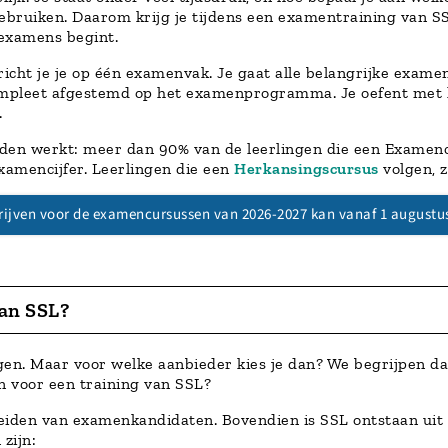
ebruiken. Daarom krijg je tijdens een examentraining van S
 examens begint.
cht je je op één examenvak. Je gaat alle belangrijke examen
ompleet afgestemd op het examenprogramma. Je oefent met le
.
den werkt: meer dan 90% van de leerlingen die een Examenc
xamencijfer. Leerlingen die een
Herkansingscursus
volgen, z
rijven voor de examencursussen van 2026-2027 kan vanaf 1 augustu
van SSL?
gen. Maar voor welke aanbieder kies je dan? We begrijpen da
en voor een training van SSL?
eiden van examenkandidaten. Bovendien is SSL ontstaan uit
zijn: