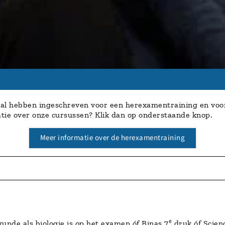
h al hebben ingeschreven voor een herexamentraining en voor 
tie over onze cursussen? Klik dan op onderstaande knop.
Meer informatie over de herexamentraining
e
unde als biologie is op het examen óf Binas 7
druk óf Scienc