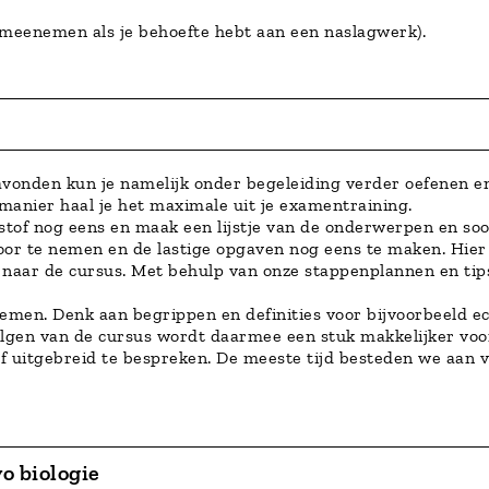
 meenemen als je behoefte hebt aan een naslagwerk).
onden kun je namelijk onder begeleiding verder oefenen en 
anier haal je het maximale uit je examentraining.
tof nog eens en maak een lijstje van de onderwerpen en soorte
or te nemen en de lastige opgaven nog eens te maken. Hier 
naar de cursus. Met behulp van onze stappenplannen en tips
e nemen. Denk aan begrippen en definities voor bijvoorbeeld 
lgen van de cursus wordt daarmee een stuk makkelijker voor
stof uitgebreid te bespreken. De meeste tijd besteden we aan
o biologie