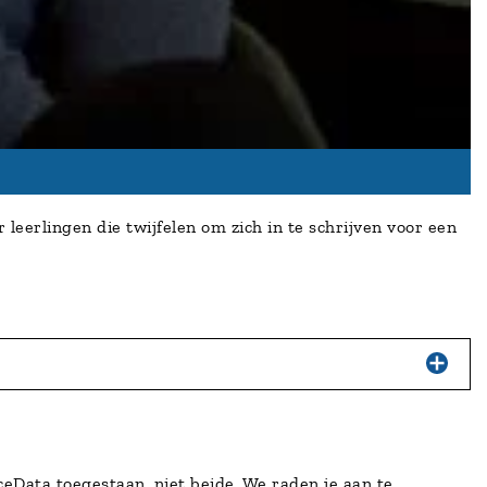
leerlingen die twijfelen om zich in te schrijven voor een
eData toegestaan, niet beide. We raden je aan te