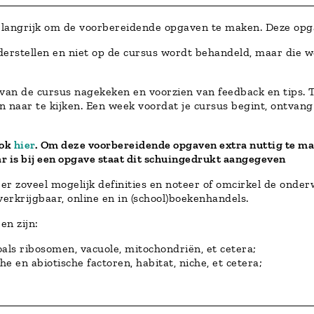
belangrijk om de voorbereidende opgaven te maken. Deze opg
derstellen en niet op de cursus wordt behandeld, maar die w
an de cursus nagekeken en voorzien van feedback en tips. T
 naar te kijken. Een week voordat je cursus begint, ontvang
ook
hier
. Om deze voorbereidende opgaven extra nuttig te ma
r is bij een opgave staat dit schuingedrukt aangegeven
r zoveel mogelijk definities en noteer of omcirkel de onder
rkrijgbaar, online en in (school)boekenhandels.
en zijn:
als ribosomen, vacuole, mitochondriën, et cetera;
che en abiotische factoren, habitat, niche, et cetera;