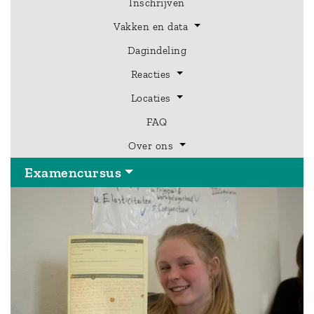
Inschrijven
Vakken en data
Dagindeling
Hoofdmenu
Reacties
Examencursus
Locaties
FAQ
Over ons
Examencursus