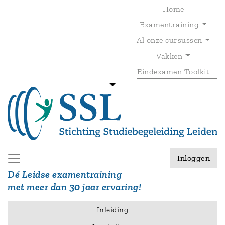
Overslaan
Home
en
Examentraining
naar
de
Al onze cursussen
T
inhoud
gaan
Vakken
Eindexamen Toolkit
Inloggen
Dé Leidse examentraining
met meer dan 30 jaar ervaring!
Inleiding