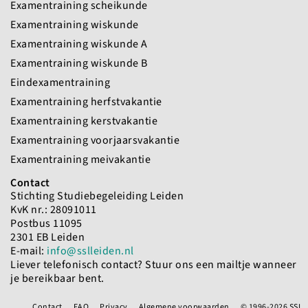
Examentraining scheikunde
Examentraining wiskunde
Examentraining wiskunde A
Examentraining wiskunde B
Eindexamentraining
Examentraining herfstvakantie
Examentraining kerstvakantie
Examentraining voorjaarsvakantie
Examentraining meivakantie
Contact
Stichting Studiebegeleiding Leiden
KvK nr.: 28091011
Postbus 11095
2301 EB Leiden
E-mail:
info@sslleiden.nl
Liever telefonisch contact? Stuur ons een mailtje wanneer
je bereikbaar bent.
Lage
Contact
FAQ
Privacy
Algemene voorwaarden
© 1996-2026 SSL