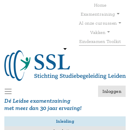
Overslaan
Home
en
Examentraining
naar
de
Al onze cursussen
T
inhoud
gaan
Vakken
Eindexamen Toolkit
Inloggen
Dé Leidse examentraining
met meer dan 30 jaar ervaring!
Inleiding