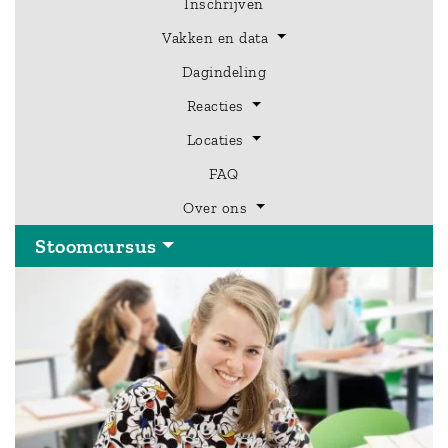
Inschrijven
Vakken en data
Dagindeling
Hoofdmenu
Reacties
Stoomcursus
Locaties
FAQ
Over ons
Stoomcursus