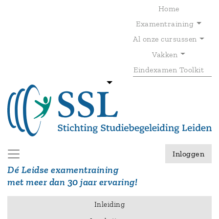
Overslaan
Home
en
Examentraining
naar
de
Al onze cursussen
T
inhoud
gaan
Vakken
Eindexamen Toolkit
Inloggen
Dé Leidse examentraining
met meer dan 30 jaar ervaring!
Inleiding