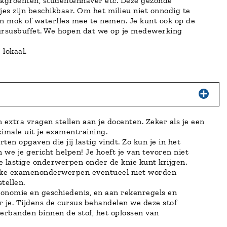
nackgroenten, studentenhaver etc. Deze gezonde
jes zijn beschikbaar. Om het milieu niet onnodig te
en mok of waterfles mee te nemen. Je kunt ook op de
cursusbuffet. We hopen dat we op je medewerking
 lokaal.
xtra vragen stellen aan je docenten. Zeker als je een
imale uit je examentraining.
en opgaven die jij lastig vindt. Zo kun je in het
e je gericht helpen! Je hoeft je van tevoren niet
e lastige onderwerpen onder de knie kunt krijgen.
elke examenonderwerpen eventueel niet worden
tellen.
economie en geschiedenis, en aan rekenregels en
 je. Tijdens de cursus behandelen we deze stof
 verbanden binnen de stof, het oplossen van