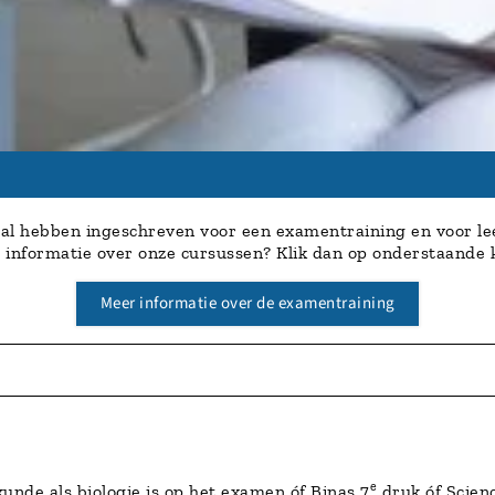
h al hebben ingeschreven voor een examentraining en voor le
 informatie over onze cursussen? Klik dan op onderstaande
Meer informatie over de examentraining
e
kunde als biologie is op het examen óf Binas 7
druk óf Scienc