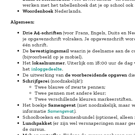
werken met het tabellenboek dat je op school ook 
Woordenboek
Nederlands.
Algemeen:
Drie A4-schriften
(voor Frans, Engels, Duits en N
je opgavenschrift volraken. Je opgavenschrift wor
één schrift.
De
bevestigingsmail
waarin je deelname aan de cur
(bijvoorbeeld op je mobiel).
Het
lokaalnummer
. Uiterlijk om 18:00 uur de da
het
inloggedeelte
.
De uitwerking van
de voorbereidende opgaven
die
Schrijfgerei
(noodzakelijk!):
Twee blauwe of zwarte pennen;
Twee pennen met andere kleur;
Twee verschillende kleuren markeerstiften.
Het boekje
Samengevat
(niet noodzakelijk, maar w
informatie
Samengevat
).
Schoolboeken en Examenbundel (optioneel, alleen
Lunchpakket
(er zijn wel versnaperingen maar ge
de cursus.