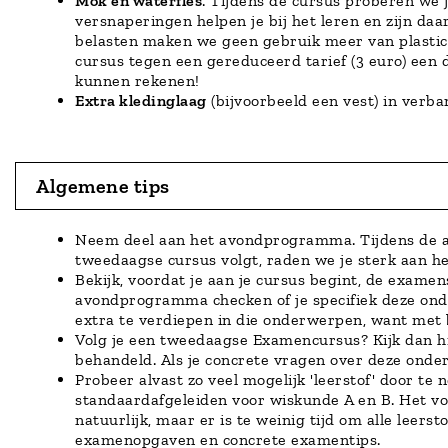
Mok en waterfles
. Tijdens de cursus proberen we 
versnaperingen helpen je bij het leren en zijn daa
belasten maken we geen gebruik meer van plastic 
cursus tegen een gereduceerd tarief (3 euro) een
kunnen rekenen!
Extra kledinglaag
(bijvoorbeeld een vest) in verba
Algemene tips
Neem deel aan het avondprogramma. Tijdens de avo
tweedaagse cursus volgt, raden we je sterk aan h
Bekijk, voordat je aan je cursus begint, de examen
avondprogramma checken of je specifiek deze onde
extra te verdiepen in die onderwerpen, want met 
Volg je een tweedaagse Examencursus? Kijk dan 
behandeld. Als je concrete vragen over deze onder
Probeer alvast zo veel mogelijk 'leerstof' door t
standaardafgeleiden voor wiskunde A en B. Het vo
natuurlijk, maar er is te weinig tijd om alle leer
examenopgaven en concrete examentips.