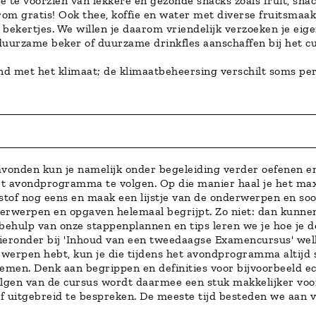
je te voorzien van lekkere en gezonde snacks zoals fruit, s
rom gratis! Ook thee, koffie en water met diverse fruitsmaak
bekertjes. We willen je daarom vriendelijk verzoeken je eig
 duurzame beker of duurzame drinkfles aanschaffen bij het 
nd met het klimaat; de klimaatbeheersing verschilt soms per
nden kun je namelijk onder begeleiding verder oefenen en e
et avondprogramma te volgen. Op die manier haal je het max
stof nog eens en maak een lijstje van de onderwerpen en soort
rwerpen en opgaven helemaal begrijpt. Zo niet: dan kunnen w
behulp van onze stappenplannen en tips leren we je hoe je d
hieronder bij 'Inhoud van een tweedaagse Examencursus' w
werpen hebt, kun je die tijdens het avondprogramma altijd s
e nemen. Denk aan begrippen en definities voor bijvoorbeeld 
lgen van de cursus wordt daarmee een stuk makkelijker voor
stof uitgebreid te bespreken. De meeste tijd besteden we aan