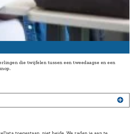
erlingen die twijfelen tussen een tweedaagse en een
 knop.
eData toegestaan, niet beide. We raden je aan te