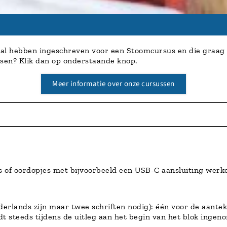
ch al hebben ingeschreven voor een Stoomcursus en die graa
sen? Klik dan op onderstaande knop.
Meer informatie over onze cursussen
s of oordopjes met bijvoorbeeld een USB-C aansluiting werke
ederlands zijn maar twee schriften nodig): één voor de aant
dt steeds tijdens de uitleg aan het begin van het blok inge