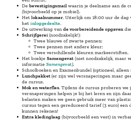
De
bevestigingsmail
waarin je deelname aan de cur
(bijvoorbeeld op je mobiel).
Het
lokaalnummer
. Uiterlijk om 18:00 uur de da
het
inloggedeelte
.
De uitwerking van
de voorbereidende opgaven
die
Schrijfgerei
(noodzakelijk!):
Twee blauwe of zwarte pennen;
Twee pennen met andere kleur;
Twee verschillende kleuren markeerstiften.
Het boekje
Samengevat
(niet noodzakelijk, maar w
informatie
Samengevat
).
Schoolboeken en Examenbundel (optioneel, alleen
Lunchpakket
(er zijn wel versnaperingen maar ge
de cursus.
Mok en waterfles
. Tijdens de cursus proberen we 
versnaperingen helpen je bij het leren en zijn daa
belasten maken we geen gebruik meer van plastic 
cursus tegen een gereduceerd tarief (3 euro) een
kunnen rekenen!
Extra kledinglaag
(bijvoorbeeld een vest) in verba