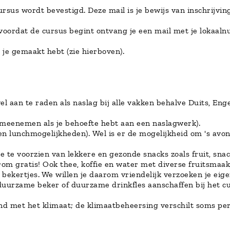
sus wordt bevestigd. Deze mail is je bewijs van inschrijving
g voordat de cursus begint ontvang je een mail met je lokaa
 je gemaakt hebt (zie hierboven).
el aan te raden als naslag bij alle vakken behalve Duits, Eng
 meenemen als je behoefte hebt aan een naslagwerk).
en lunchmogelijkheden). Wel is er de mogelijkheid om 's avo
je te voorzien van lekkere en gezonde snacks zoals fruit, s
rom gratis! Ook thee, koffie en water met diverse fruitsmaak
bekertjes. We willen je daarom vriendelijk verzoeken je eig
 duurzame beker of duurzame drinkfles aanschaffen bij het 
nd met het klimaat; de klimaatbeheersing verschilt soms per