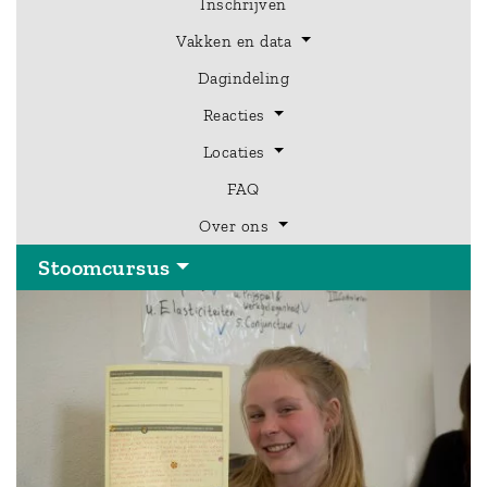
Inschrijven
Vakken en data
Dagindeling
Hoofdmenu
Reacties
Stoomcursus
Locaties
FAQ
Over ons
Stoomcursus