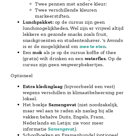
Twee pennen met andere kleur;
Twee verschillende kleuren
markeerstiften.
Lunchpakket:
op de cursus zijn geen
lunchmogelijkheden. Wel zijn er vrijwel altijd
lekkere en gezonde snacks zoals fruit,
snackgroenten en studentenhaver. 's Avonds
is er de mogelijkheid om
mee te eten
.
Een
mok
als je op de cursus koffie of thee
(gratis) wilt drinken en een
waterfles
. Op de
cursus zijn geen wegwerpbekertjes.
Optioneel
Extra kledinglaag
(bijvoorbeeld een vest)
wegens verschillen in klimaatbeheersing per
lokaal.
Het boekje
Samengevat
(niet noodzakelijk,
maar wel aan te raden als naslag bij alle
vakken behalve Duits, Engels, Frans,
Nederlands en Latijn; zie voor meer
informatie
Samengevat
).
Schoolboeken en Examenbundel (optioneel,