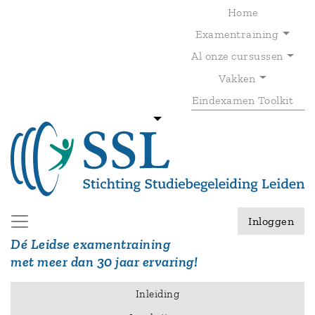
Overslaan
Home
en
Examentraining
naar
de
Al onze cursussen
T
inhoud
gaan
Vakken
Eindexamen Toolkit
Inloggen
Dé Leidse examentraining
met meer dan 30 jaar ervaring!
Inleiding