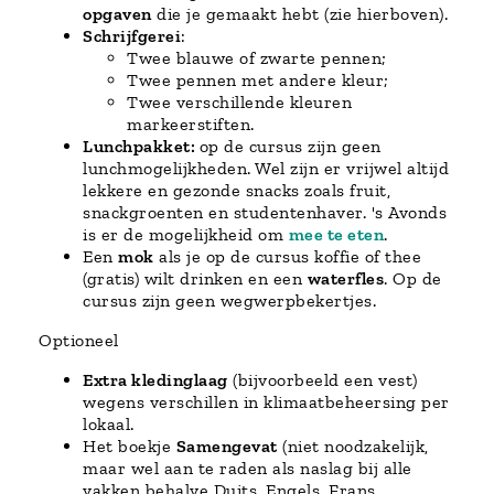
opgaven
die je gemaakt hebt (zie hierboven).
Schrijfgerei
:
Twee blauwe of zwarte pennen;
Twee pennen met andere kleur;
Twee verschillende kleuren
markeerstiften.
Lunchpakket:
op de cursus zijn geen
lunchmogelijkheden. Wel zijn er vrijwel altijd
lekkere en gezonde snacks zoals fruit,
snackgroenten en studentenhaver. 's Avonds
is er de mogelijkheid om
mee te eten
.
Een
mok
als je op de cursus koffie of thee
(gratis) wilt drinken en een
waterfles
. Op de
cursus zijn geen wegwerpbekertjes.
Optioneel
Extra kledinglaag
(bijvoorbeeld een vest)
wegens verschillen in klimaatbeheersing per
lokaal.
Het boekje
Samengevat
(niet noodzakelijk,
maar wel aan te raden als naslag bij alle
vakken behalve Duits, Engels, Frans,