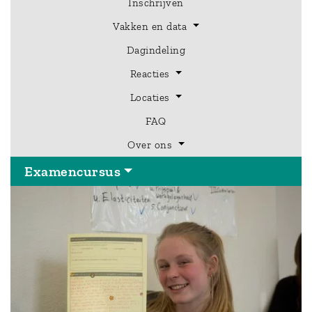
Inschrijven
Vakken en data
Dagindeling
Hoofdmenu
Reacties
Examencursus
Locaties
FAQ
Over ons
Examencursus