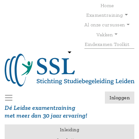
Overslaan
Home
en
Examentraining
naar
de
Al onze cursussen
T
inhoud
gaan
Vakken
Eindexamen Toolkit
Inloggen
Dé Leidse examentraining
met meer dan 30 jaar ervaring!
Inleiding