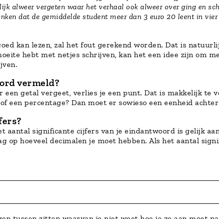
lijk alweer vergeten waar het verhaal ook alweer over ging en schr
enken dat de gemiddelde student meer dan 3 euro 20 leent in vier
 goed kan lezen, zal het fout gerekend worden. Dat is natuur
moeite hebt met netjes schrijven, kan het een idee zijn om me
jven.
oord vermeld?
r een getal vergeet, verlies je een punt. Dat is makkelijk te 
of een percentage? Dan moet er sowieso een eenheid achter
jfers?
het aantal significante cijfers van je eindantwoord is gelij
aag op hoeveel decimalen je moet hebben. Als het aantal signifi
en tussen zitten waarvan je niet weet hoe je ze aan moet pa