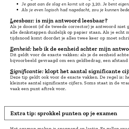
Je gaat aan de slag en komt uit op 3,20. Je bent eigen
Als je even logisch had nagedacht, zou je kunnen bed
L
eesbaar:
is mijn antwoord leesbaar?
Als je docent (of de tweede corrector) je antwoord niet
alle denkstappen duidelijk op papier staan. Als je echt 
tijdsnood komt doordat je alles twee keer op moet schri
E
enheid:
heb ik de eenheid achter mijn antw
Dit geldt voor de exacte vakken: als je de eenheid achte
bijvoorbeeld gevraagd om een geldbedrag, een afstand 
S
ignificantie:
klopt het aantal significante ci
Deze tip geldt ook voor de exacte vakken. De regel is: 
kleinste aantal significante cijfers. Soms staat in de vr
vaak een punt aftrek voor.
Extra tip: sprokkel punten op je examen
Het examen maken is spannend en lastig. Er zullen vrag