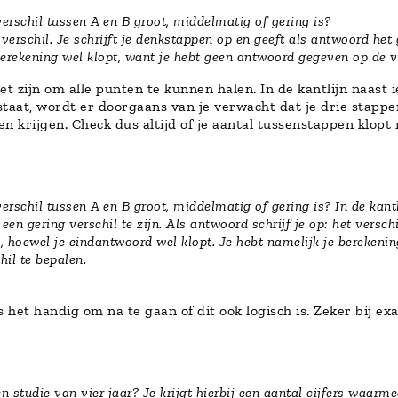
erschil tussen A en B groot, middelmatig of gering is?
erschil. Je schrijft je denkstappen op en geeft als antwoord het g
 berekening wel klopt, want je hebt geen antwoord gegeven op de v
t zijn om alle punten te kunnen halen. In de kantlijn naast
 staat, wordt er doorgaans van je verwacht dat je drie stapp
n krijgen. Check dus altijd of je aantal tussenstappen klopt
rschil tussen A en B groot, middelmatig of gering is? In de kantl
een gering verschil te zijn. Als antwoord schrijf je op: het verschi
, hoewel je eindantwoord wel klopt. Je hebt namelijk je berekenin
hil te bepalen.
het handig om na te gaan of dit ook logisch is. Zeker bij exa
 studie van vier jaar? Je krijgt hierbij een aantal cijfers waarme