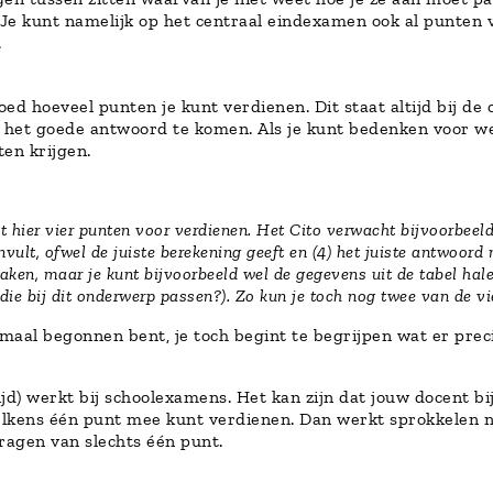
! Je kunt namelijk op het centraal eindexamen ook al punten 
.
oed hoeveel punten je kunt verdienen. Dit staat altijd bij de
t het goede antwoord te komen. Als je kunt bedenken voor wel
ten krijgen.
t hier vier punten voor verdienen. Het Cito verwacht bijvoorbeeld d
nvult, ofwel de juiste berekening geeft en (4) het juiste antwoord
aken, maar je kunt bijvoorbeeld wel de gegevens uit de tabel hal
die bij dit onderwerp passen?). Zo kun je toch nog twee van de vi
nmaal begonnen bent, je toch begint te begrijpen wat er prec
ijd) werkt bij schoolexamens. Het kan zijn dat jouw docent b
kens één punt mee kunt verdienen. Dan werkt sprokkelen niet:
vragen van slechts één punt.