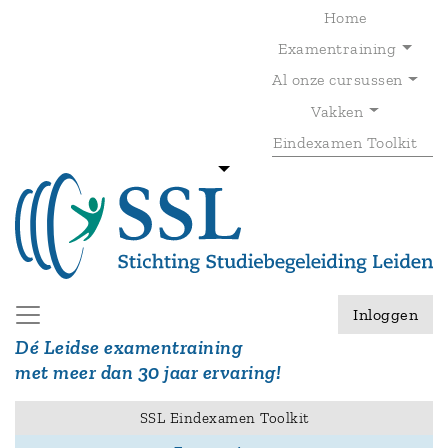
Overslaan
Home
en
Examentraining
naar
de
Al onze cursussen
T
inhoud
gaan
Vakken
Eindexamen Toolkit
Inloggen
Dé Leidse examentraining
met meer dan 30 jaar ervaring!
SSL Eindexamen Toolkit